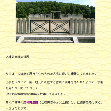
応神天皇陵の拝所
今日は、大阪府柏原市在住の夫の友人宅に遊びに出掛けて来ました。
仕事をリタイアー後、地元に点在する古墳に興味を持たれたようで、説明
を見たり、聞いたりして、
5キロ位の範囲の古墳群を散策してきました。
宮内庁管轄の
応神天皇陵
（仁徳天皇のお父上様）は、仁徳天皇陵に次ぐ、
大きさだそうで、