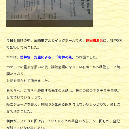
今日も快晴の中、
尼崎市アルカイックホール
での、
巡回講演会
に、社中5名
で出掛けて来ました。
本年は、
筒井紘一先生による、「利休の茶」
のお話でした。
ホテルでの呈茶を頂いた後、講演会場になっているホールへ移動し、２時
間たっぷり、
お話を聞かせて頂きました。
あちらへ、こちらへ脱線する先生のお話は、先生の頭の中をチラチラ覗か
せて頂いているようで、
時にジョークを交え、居眠りが出来る隙を与えない話しっぷりで、楽しま
せて頂きました。
利休が、２０００回は行っていただろうお茶会のうち、５３回しか、会記
が残っていない事により、