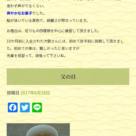
思わず声がでるくらい、
爽やかなお菓子
でした。
鮎が泳いでいる景色で、綺麗さが際立っています。
お稽古は、荘りもの四種類を中心に練習して頂きました。
10か月前に入会された大壁さんには、初めて炭手前に挑戦して頂きまし
た。初めての事は、難しかったと思いますが
先輩を見習って、頑張って下さいね。
父の日
投稿日
2017年6月18日
F
T
Li
a
w
n
c
itt
e