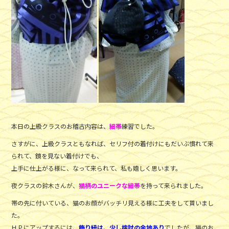
o
o
k
本日の上級クラスのお稽古内容は、
細帯
練習でした。
さすがに、上級クラスともなれば、セリフ付の着付けにもだいぶ慣れて来
られて、鏡を見ない着付けでも、
上手に仕上がる様に、なって来られて、私も嬉しく思います。
夜クラスの鈴木さんが、
猫柄のユニークな細帯
を持って来られました。
帯の先に付いている、猫のお顔がバッチリ見える様に工夫をして貰いまし
た。
ＨＰにアップするには、
飾り紐は、少し検討の余地あり
でしたが、猫のお