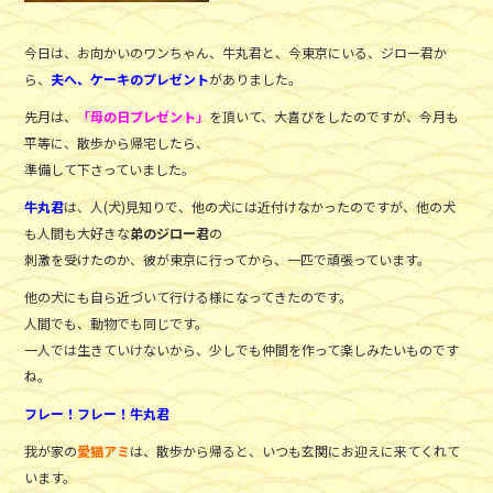
今日は、お向かいのワンちゃん、牛丸君と、今東京にいる、ジロー君か
ら、
夫へ、ケーキのプレゼント
がありました。
先月は、
「母の日プレゼント」
を頂いて、大喜びをしたのですが、今月も
平等に、散歩から帰宅したら、
準備して下さっていました。
牛丸君
は、人(犬)見知りで、他の犬には近付けなかったのですが、他の犬
も人間も大好きな
弟のジロー君
の
刺激を受けたのか、彼が東京に行ってから、一匹で頑張っています。
他の犬にも自ら近づいて行ける様になってきたのです。
人間でも、動物でも同じです。
一人では生きていけないから、少しでも仲間を作って楽しみたいものです
ね。
フレー！フレー！牛丸君
我が家の
愛猫アミ
は、散歩から帰ると、いつも玄関にお迎えに来てくれて
います。