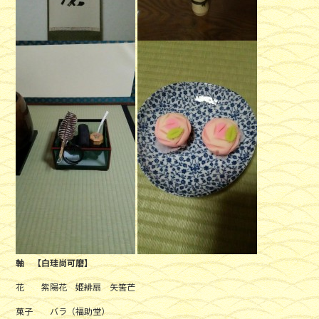
軸 【白珪尚可磨】
花 紫陽花 姫緋扇 矢筈芒
菓子 バラ（福助堂）