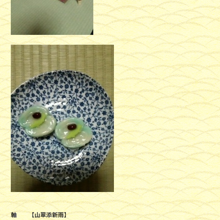
軸 【山翠添新雨】