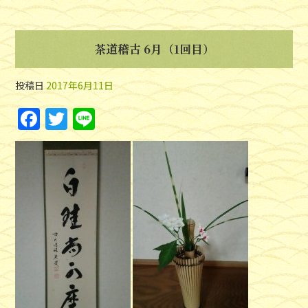
茶道稽古 6月（1回目）
投稿日
2017年6月11日
F
T
Li
a
w
n
c
itt
e
e
er
b
o
o
k