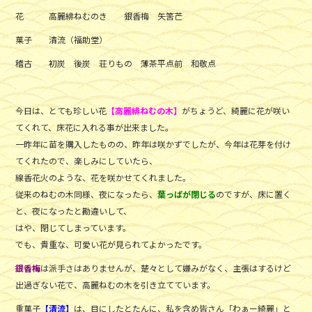
花 高麗緋ねむのき 銀香梅 矢筈芒
菓子 清流（福助堂）
稽古 初炭 後炭 荘りもの 薄茶平点前 和敬点
今日は、とても珍しい花
【高麗緋ねむの木】
がちょうど、綺麗に花が咲い
てくれて、床花に入れる事が出来ました。
一昨年に苗を購入したものの、昨年は咲かずでしたが、今年は花芽を付け
てくれたので、楽しみにしていたら、
線香花火のような、花を咲かせてくれました。
従来のねむの木同様、夜になったら、
葉っぱが閉じる
のですが、床に置く
と、夜になったと勘違いして、
はや、閉じてしまっています。
でも、貴重な、可愛い花が見られてよかったです。
銀香梅
は派手さはありませんが、楚々として嫌みがなく、主張はするけど
出過ぎない花で、高麗ねむの木を引き立てています。
重菓子
【清流】
は、目にしたとたんに、私を含め皆さん「わぁー綺麗」と