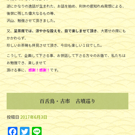
逆にかなりの逸話が生まれた、お話を始め、利休の底知れぬ発想による、
後世に残した偉大なるもの等、
沢山、勉強させて頂きました。
又、
呈茶席では、涼やかな設えを、目で楽しませて頂き
、大寄せの席にも
かかわらず、
珍しいお茶碗も拝見させて頂き、今日も楽しい１日でした。
こうして、企画して下さる事、お世話して下さる方々のお蔭で、私たちは
お勉強でき、楽しませて
頂ける事に、
感謝！感謝！
です。
百舌鳥・古市 古墳巡り
投稿日
2017年6月3日
F
T
Li