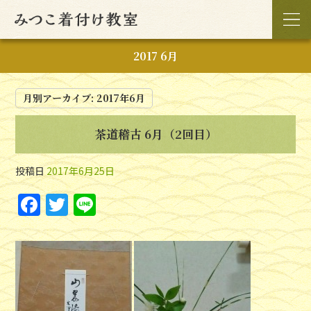
2017 6月
月別アーカイブ:
2017年6月
茶道稽古 6月（2回目）
投稿日
2017年6月25日
F
T
Li
a
w
n
c
itt
e
e
er
b