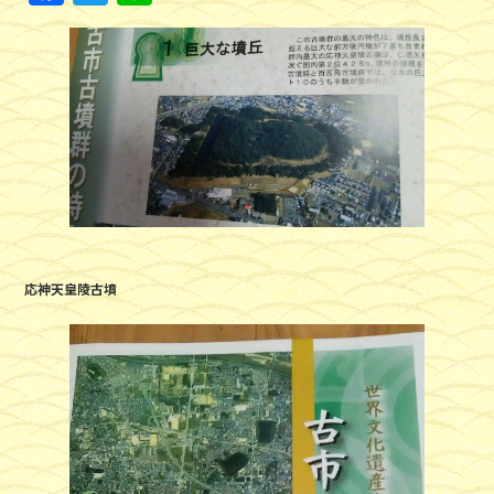
a
w
n
c
itt
e
e
er
b
o
o
k
応神天皇陵古墳