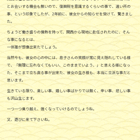
とお会いする機会も無いので、復興税を意識するくらいの事で、遠い所の
事、という印象でしたが、2年前に、彼女からの知らせを受けて、驚きまし
た。
ちょうど働き盛りの情熱を持って、関西から現地に赴任されたのに、そん
な事になるとは、
一体誰が想像出来たでしょう。
当然今も、彼女の心の中には、息子さんの笑顔が常に見え隠れしている様
で、「無理に忘れなくてもいい、このままでいよう、」と思える様になっ
た、そこまで立ち直る事が出来た、彼女の生き様も、本当に立派な事だと
思います。
生きている限り、楽しい事、嬉しい事ばかりでは無く、辛い事、悲しい事
も沢山生じます。
一つ一つ乗り越え、強くなっていけるのでしょうね。
又、遊びに来て下さいね。