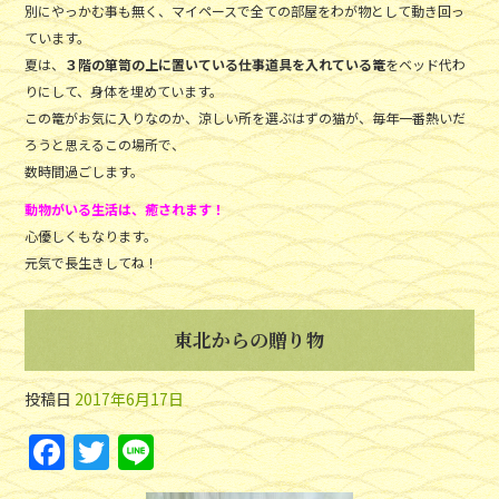
別にやっかむ事も無く、マイペースで全ての部屋をわが物として動き回っ
ています。
夏は、
３階の箪笥の上に置いている仕事道具を入れている篭
をベッド代わ
りにして、身体を埋めています。
この篭がお気に入りなのか、涼しい所を選ぶはずの猫が、毎年一番熱いだ
ろうと思えるこの場所で、
数時間過ごします。
動物がいる生活は、癒されます！
心優しくもなります。
元気で長生きしてね！
東北からの贈り物
投稿日
2017年6月17日
F
T
Li
a
w
n