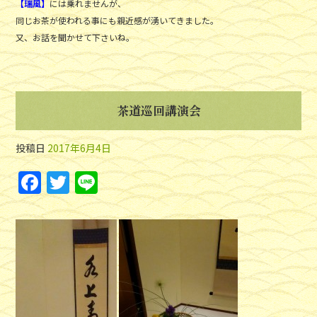
【瑞風】
には乗れませんが、
同じお茶が使われる事にも親近感が湧いてきました。
又、お話を聞かせて下さいね。
茶道巡回講演会
投稿日
2017年6月4日
F
T
Li
a
w
n
c
itt
e
e
er
b
o