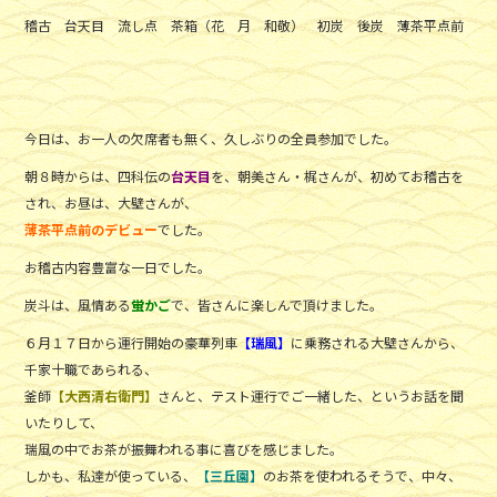
稽古 台天目 流し点 茶箱（花 月 和敬） 初炭 後炭 薄茶平点前
今日は、お一人の欠席者も無く、久しぶりの全員参加でした。
朝８時からは、四科伝の
台天目
を、朝美さん・梶さんが、初めてお稽古を
され、お昼は、大壁さんが、
薄茶平点前のデビュー
でした。
お稽古内容豊富な一日でした。
炭斗は、風情ある
蛍かご
で、皆さんに楽しんで頂けました。
６月１７日から運行開始の豪華列車
【瑞風】
に乗務される大壁さんから、
千家十職であられる、
釜師
【大西清右衛門】
さんと、テスト運行でご一緒した、というお話を聞
いたりして、
瑞風の中でお茶が振舞われる事に喜びを感じました。
しかも、私達が使っている、
【三丘園】
のお茶を使われるそうで、中々、