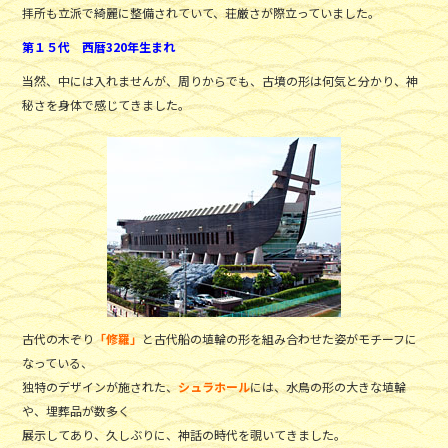
拝所も立派で綺麗に整備されていて、荘厳さが際立っていました。
第１５代 西暦320年生まれ
当然、中には入れませんが、周りからでも、古墳の形は何気と分かり、神
秘さを身体で感じてきました。
古代の木ぞり
「修羅」
と古代船の埴輪の形を組み合わせた姿がモチーフに
なっている、
独特のデザインが施された、
シュラホール
には、水鳥の形の大きな埴輪
や、埋葬品が数多く
展示してあり、久しぶりに、神話の時代を覗いてきました。