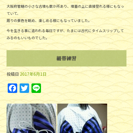
大阪府管轄の小さな古墳も数か所あり、墳墓の上に直接登れる様にもなっ
ていて、
周りの景色を眺め、楽しめる様にもなっていました。
今を生きる事に追われる毎日ですが、たまには古代にタイムスリップして
みるのもいいものでした。
細帯練習
投稿日
2017年6月1日
F
T
Li
a
w
n
c
itt
e
e
er
b