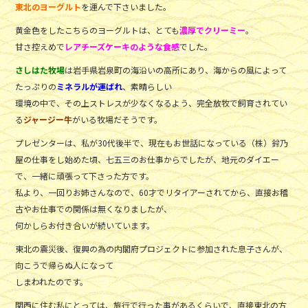
東北のヨーグルト
を運んで下さいました。
黄金色をしたこちらのヨーグルトは、とても
濃厚でクリーミー
。
甘さ控えめで
レアチーズケーキのような食感
でした。
さしはた牧場
は岩手県岩泉町の海沿いの高所にあり、海からの風によって
たっぷりの
ミネラルが運ばれ
、素晴らしい
環境の中で、その上ストレスが少なくなるよう、完全放牧で飼育されてい
る
ジャージー牛
がいる牧場だそうです。
プレゼンターは、私が30代後半で、現在もお世話になっている（株）鈴乃
屋の仕事をし始めた頃、七五三のお仕事からでしたが、地元のダイエー
で、一緒に頑張って下さった方です。
私より、一回りお姉さんなので、60才でリタイアーされてから、直接お稽
古やお仕事での関係は無くなりましたが、
何かしらお付き合いが続いています。
東北の震災後、復興の為の内閣府プロジェクトに参加された息子さんが、
向こうで帰らぬ人になって
しまわれたのです。
関西に住む私にとっては、旅行で行った事があるくらいで、直接東北の方