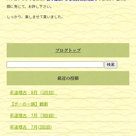
顔に免じて、お許し下さい。
しっかり、楽しませて貰いました。
ブログトップ
最近の投稿
茶道稽古 8月（1回目）
【ポーの一族】観劇
茶道稽古 7月（3回目）
茶道稽古 7月(2回目)