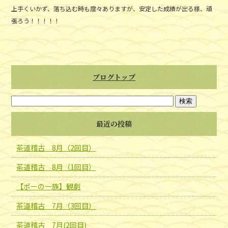
上手くいかず、落ち込む時も度々ありますが、安定した成績が出る様、頑
張ろう！！！！！
ブログトップ
最近の投稿
茶道稽古 8月（2回目）
茶道稽古 8月（1回目）
【ポーの一族】観劇
茶道稽古 7月（3回目）
茶道稽古 7月(2回目)