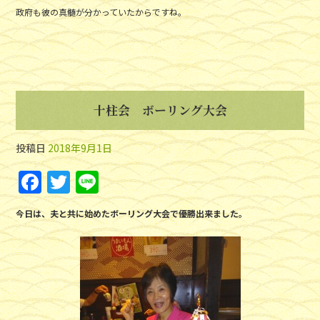
政府も彼の真髄が分かっていたからですね。
十柱会 ボーリング大会
投稿日
2018年9月1日
F
T
Li
a
w
n
今日は、夫と共に始めたボーリング大会で優勝出来ました。
c
itt
e
e
er
b
o
o