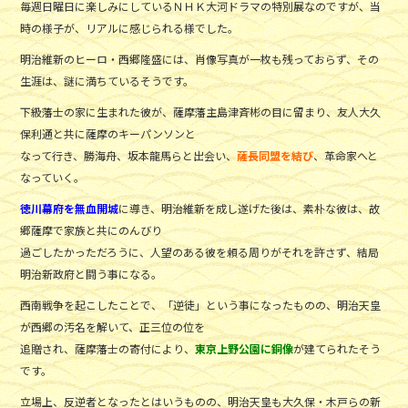
毎週日曜日に楽しみにしているＮＨＫ大河ドラマの特別展なのですが、当
時の様子が、リアルに感じられる様でした。
明治維新のヒーロ・西郷隆盛には、肖像写真が一枚も残っておらず、その
生涯は、謎に満ちているそうです。
下級藩士の家に生まれた彼が、薩摩藩主島津斉彬の目に留まり、友人大久
保利通と共に薩摩のキーパンソンと
なって行き、勝海舟、坂本龍馬らと出会い、
薩長同盟を結び
、革命家へと
なっていく。
徳川幕府を無血開城
に導き、明治維新を成し遂げた後は、素朴な彼は、故
郷薩摩で家族と共にのんびり
過ごしたかっただろうに、人望のある彼を頼る周りがそれを許さず、結局
明治新政府と闘う事になる。
西南戦争を起こしたことで、「逆徒」という事になったものの、明治天皇
が西郷の汚名を解いて、正三位の位を
追贈され、薩摩藩士の寄付により、
東京上野公園に銅像
が建てられたそう
です。
立場上、反逆者となったとはいうものの、明治天皇も大久保・木戸らの新