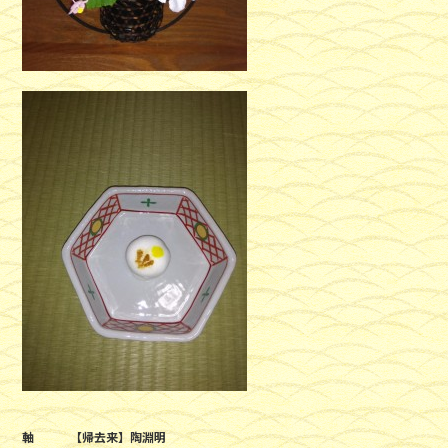
軸 【帰去来】陶淵明