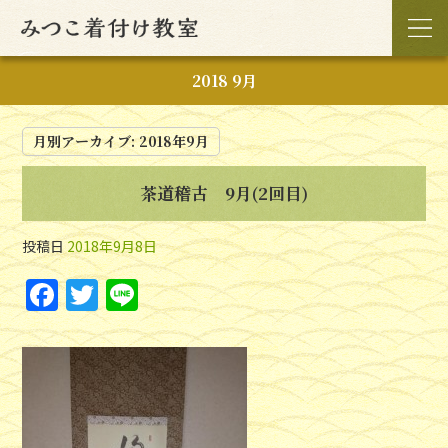
2018 9月
月別アーカイブ:
2018年9月
茶道稽古 9月(2回目)
投稿日
2018年9月8日
F
T
Li
a
w
n
c
itt
e
e
er
b