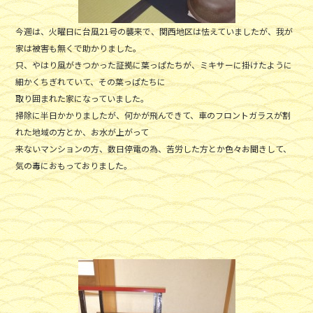
今週は、火曜日に台風21号の襲来で、関西地区は怯えていましたが、我が
家は被害も無くで助かりました。
只、やはり風がきつかった証拠に葉っぱたちが、ミキサーに掛けたように
細かくちぎれていて、その葉っぱたちに
取り囲まれた家になっていました。
掃除に半日かかりましたが、何かが飛んできて、車のフロントガラスが割
れた地域の方とか、お水が上がって
来ないマンションの方、数日停電の為、苦労した方とか色々お聞きして、
気の毒におもっておりました。