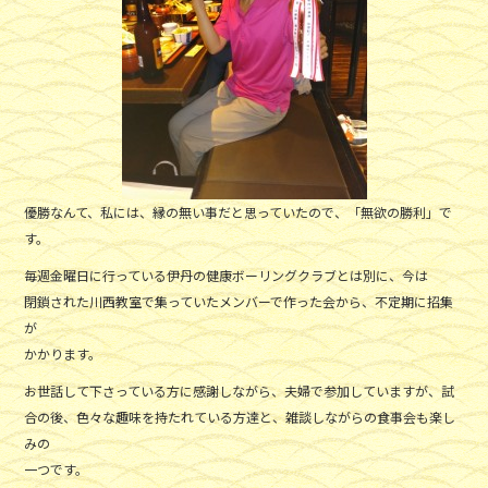
k
優勝なんて、私には、縁の無い事だと思っていたので、「無欲の勝利」で
す。
毎週金曜日に行っている伊丹の健康ボーリングクラブとは別に、今は
閉鎖された川西教室で集っていたメンバーで作った会から、不定期に招集
が
かかります。
お世話して下さっている方に感謝しながら、夫婦で参加していますが、試
合の後、色々な趣味を持たれている方達と、雑談しながらの食事会も楽し
みの
一つです。