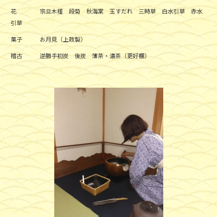
花 宗旦木槿 段菊 秋海棠 玉すだれ 三時草 白水引草 赤水
引草
菓子 お月見（上政製）
稽古 逆勝手初炭 後炭 薄茶・濃茶（更好棚）