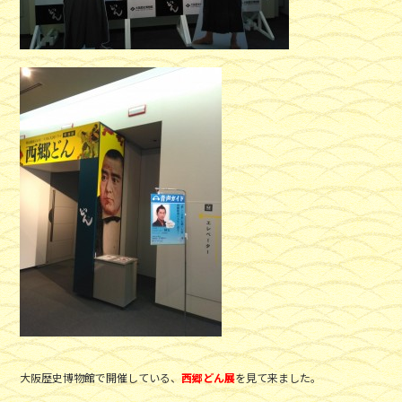
k
大阪歴史博物館で開催している、
西郷どん展
を見て来ました。