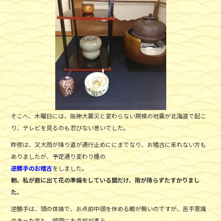
そこへ、木曜日には、阪神大震災と変わらない規模の地震が北海道で起こ
り、テレビを見るのも忍びない思いでした。
昨夜は、又大雨が降り道が通行止めににまでなり、お稽古に来れない方も
ありましたが、予定通り変わり種の
逆勝手のお稽古
をしました。
朝、私が庭に出て花の準備をしている間だけ、雨が降らずたすかりまし
た。
逆勝手は、頭の体操で、お点前中頭を休める暇が無いのですが、苦手意識
のあった方も、順調にお点前が進み、