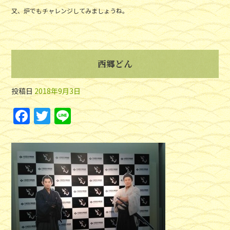
又、炉でもチャレンジしてみましょうね。
西郷どん
投稿日
2018年9月3日
F
T
Li
a
w
n
c
itt
e
e
er
b
o
o