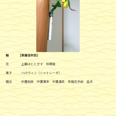
軸 【東籬佳秋色】
花 上臈ほととぎす 秋明菊
菓子 ハロウィン（シャトレーゼ）
稽古 中置初炭 中置薄茶 中置濃茶 茶箱花手前 盆点