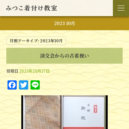
2023 10月
月別アーカイブ:
2023年10月
淡交会からの古希祝い
投稿日
2023年10月27日
F
T
Li
a
w
n
c
itt
e
e
er
b