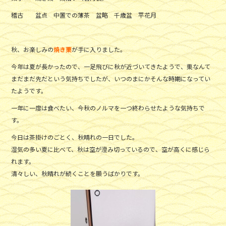
稽古 盆点 中置での薄茶 盆略 千歳盆 平花月
秋、お楽しみの
焼き栗
が手に入りました。
今年は夏が長かったので、一足飛びに秋が近づいてきたようで、栗なんて
まだまだ先だという気持ちでしたが、いつのまにかそんな時期になってい
たようです。
一年に一度は食べたい、今秋のノルマを一つ終わらせたような気持ちで
す。
今日は茶掛けのごとく、秋晴れの一日でした。
湿気の多い夏に比べて、秋は空が澄み切っているので、空が高くに感じら
れます。
清々しい、秋晴れが続くことを願うばかりです。