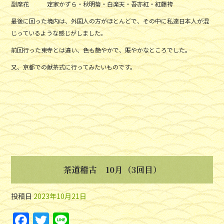
副席花 定家かずら・秋明菊・白楽天・吾亦紅・紅藤袴
最後に回った境内は、外国人の方がほとんどで、その中に私達日本人が混
じっているような感じがしました。
前回行った東寺とは違い、色も艶やかで、賑やかなところでした。
又、京都での献茶式に行ってみたいものです。
茶道稽古 10月（3回目）
投稿日
2023年10月21日
F
T
Li