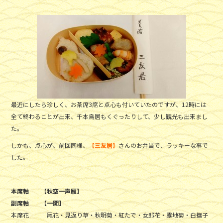
最近にしたら珍しく、お茶席3席と点心も付いていたのですが、12時には
全て終わることが出来、千本鳥居もくぐったりして、少し観光も出来まし
た。
しかも、点心が、前回同様、
【三友居】
さんのお弁当で、ラッキーな事で
した。
本席軸 【秋空一声雁】
副席軸 【一関】
本席花 尾花・見返り草・秋明菊・紅たで・女郎花・露地菊・白撫子