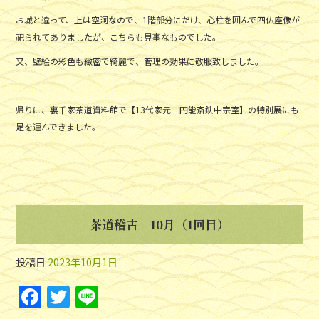
お城と違って、上は空洞なので、1階部分にだけ、心柱を囲んで四仏座像が
祀られてありましたが、こちらも見事なものでした。
又、壁絵の彩色も緻密で綺麗で、管理の効果に敬服致しました。
帰りに、裏千家茶道資料館で【13代家元 円能斎鉄中宗室】の特別展にも
足を運んできました。
茶道稽古 10月（1回目）
投稿日
2023年10月1日
F
T
Li