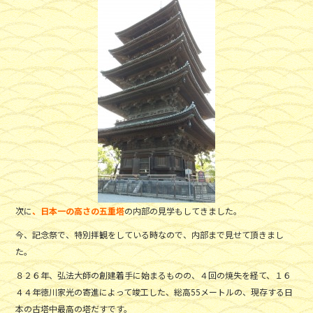
次に
、日本一の高さの五重塔
の内部の見学もしてきました。
今、記念祭で、特別拝観をしている時なので、内部まで見せて頂きまし
た。
８２６年、弘法大師の創建着手に始まるものの、４回の焼失を経て、１６
４４年徳川家光の寄進によって竣工した、総高55メートルの、現存する日
本の古塔中最高の塔だすです。