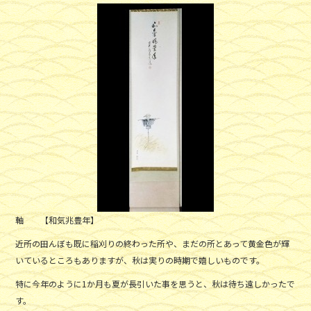
a
w
n
c
itt
e
e
er
b
o
o
k
軸 【和気兆豊年】
近所の田んぼも既に稲刈りの終わった所や、まだの所とあって黄金色が輝
いているところもありますが、秋は実りの時期で嬉しいものです。
特に今年のように1か月も夏が長引いた事を思うと、秋は待ち遠しかったで
す。