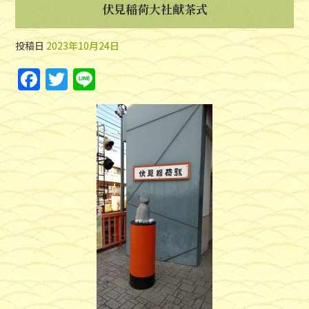
伏見稲荷大社献茶式
投稿日
2023年10月24日
F
T
Li
a
w
n
c
itt
e
e
er
b
o
o
k