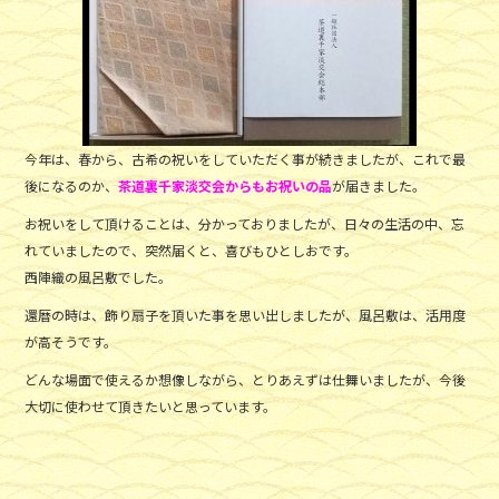
o
o
k
今年は、春から、古希の祝いをしていただく事が続きましたが、これで最
後になるのか、
茶道裏千家淡交会からもお祝いの品
が届きました。
お祝いをして頂けることは、分かっておりましたが、日々の生活の中、忘
れていましたので、突然届くと、喜びもひとしおです。
西陣織の風呂敷でした。
還暦の時は、飾り扇子を頂いた事を思い出しましたが、風呂敷は、活用度
が高そうです。
どんな場面で使えるか想像しながら、とりあえずは仕舞いましたが、今後
大切に使わせて頂きたいと思っています。