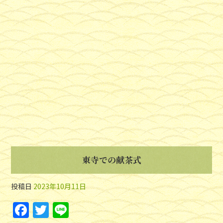
東寺での献茶式
投稿日
2023年10月11日
F
T
Li