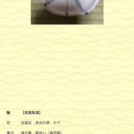
軸 【天高気清】
花 白楽天 赤水引草 たで
菓子 焼き栗 栗拾い（香月製）