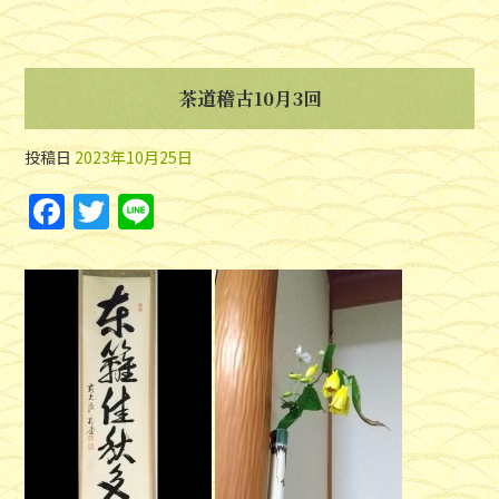
茶道稽古10月3回
投稿日
2023年10月25日
F
T
Li
a
w
n
c
itt
e
e
er
b
o
o
k