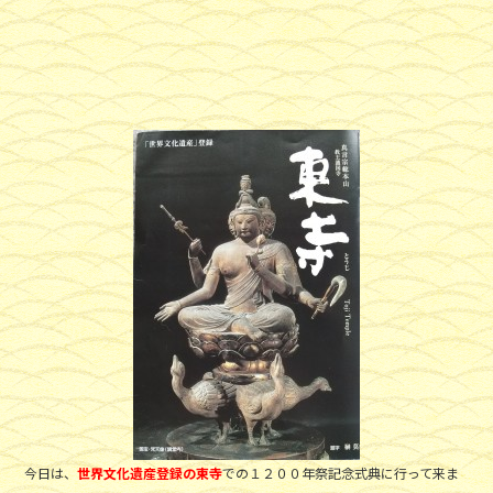
a
w
n
c
itt
e
e
er
b
o
o
k
今日は、
世界文化遺産登録の東寺
での１２００年祭記念式典に行って来ま