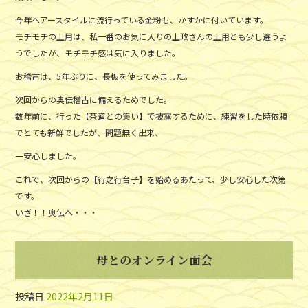
今年ヘアースタイルに流行っている金粉も、かすかに付いています。
モチモチの上用は、私一番のお気に入りの上政さんの上用とも少し違うよ
うでしたが、モチモチ感は気に入りました。
お稽古は、5年ぶりに、長板を使ってみました。
次回からの奥伝稽古に備えるためでした。
数年前に、行った【茶道との集い】で披露するために、練習をした時依頼
でとても新鮮でしたが、問題無く出来、
一安心しました。
これで、次回からの【行之行台子】を始めるあたって、少し安心した次第
です。
いざ！！奥伝へ・・・
母とのオンライン面会
投稿日
2022年2月11日