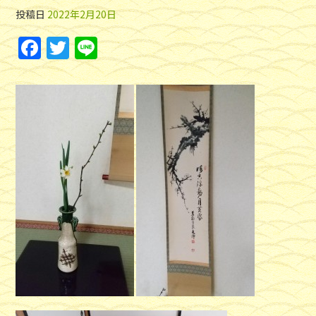
投稿日
2022年2月20日
F
T
Li
a
w
n
c
itt
e
e
er
b
o
o
k