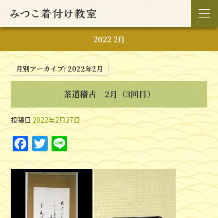
2022 2月
月別アーカイブ:
2022年2月
茶道稽古 2月（3回目）
投稿日
2022年2月27日
F
T
Li
a
w
n
c
itt
e
e
er
b