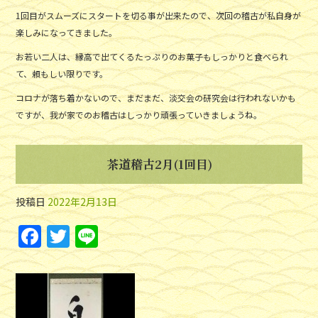
1回目がスムーズにスタートを切る事が出来たので、次回の稽古が私自身が
楽しみになってきました。
お若い二人は、縁高で出てくるたっぷりのお菓子もしっかりと食べられ
て、頼もしい限りです。
コロナが落ち着かないので、まだまだ、淡交会の研究会は行われないかも
ですが、我が家でのお稽古はしっかり頑張っていきましょうね。
茶道稽古2月(1回目)
投稿日
2022年2月13日
F
T
Li
a
w
n
c
itt
e
e
er