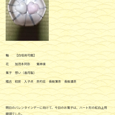
軸 【白珪尚可磨】
花 加茂本阿弥 鶯神楽
菓子 想い（香月製）
稽古 初炭 入子点 茶杓荘 長板薄茶 長板濃茶
明日のバレンタインデーに向けて、今日のお菓子は、ハート形の紅白上用
饅頭でした。