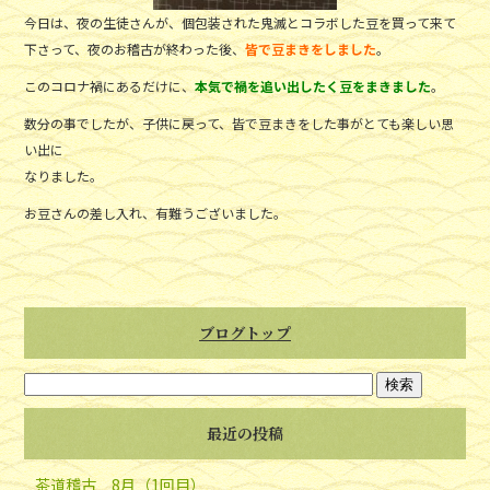
今日は、夜の生徒さんが、個包装された鬼滅とコラボした豆を買って来て
下さって、夜のお稽古が終わった後、
皆で豆まきをしました
。
このコロナ禍にあるだけに、
本気で禍を追い出したく豆をまきました
。
数分の事でしたが、子供に戻って、皆で豆まきをした事がとても楽しい思
い出に
なりました。
お豆さんの差し入れ、有難うございました。
ブログトップ
最近の投稿
茶道稽古 8月（1回目）