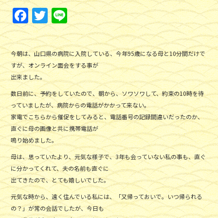
F
T
Li
a
w
n
c
itt
e
今朝は、山口県の病院に入院している、今年95歳になる母と10分間だけで
e
er
すが、オンライン面会をする事が
b
出来ました。
o
数日前に、予約をしていたので、朝から、ソワソワして、約束の10時を待
o
っていましたが、病院からの電話がかかって来ない。
家電でこちらから催促をしてみると、電話番号の記録間違いだったのか、
k
直ぐに母の画像と共に携帯電話が
鳴り始めました。
母は、思っていたより、元気な様子で、3年も会っていない私の事も、直ぐ
に分かってくれて、夫の名前も直ぐに
出てきたので、とても嬉しいでした。
元気な時から、遠く住んでいる私には、「又帰っておいで。いつ帰られる
の？」が常の会話でしたが、今日も