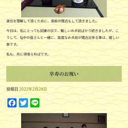
奥伝を理解して頂くために、長板の稽古もして頂きました。
今日は、私にとっても試練の日で、難しいお点前ばかり続きましたが、こ
うして、社中の皆さんと一緒に、高度なお点前が稽古出来る事は、嬉しい
事です。
私も、共に頑張らねばです。
卒寿のお祝い
投稿日
2022年2月24日
F
T
Li
a
w
n
c
itt
e