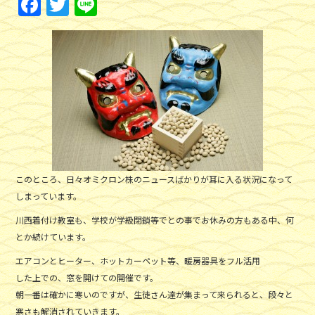
F
T
Li
a
w
n
c
itt
e
e
er
b
o
o
k
このところ、日々オミクロン株のニュースばかりが耳に入る状況になって
しまっています。
川西着付け教室も、学校が学級閉鎖等でとの事でお休みの方もある中、何
とか続けています。
エアコンとヒーター、ホットカーペット等、暖房器具をフル活用
した上での、窓を開けての開催です。
朝一番は確かに寒いのですが、生徒さん達が集まって来られると、段々と
寒さも解消されていきます。