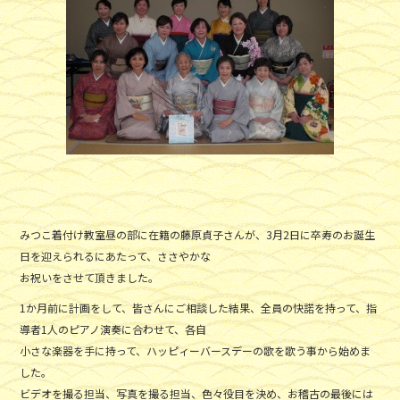
e
er
b
o
o
k
みつこ着付け教室昼の部に在籍の藤原貞子さんが、3月2日に卒寿のお誕生
日を迎えられるにあたって、ささやかな
お祝いをさせて頂きました。
1か月前に計画をして、皆さんにご相談した結果、全員の快諾を持って、指
導者1人のピアノ演奏に合わせて、各自
小さな楽器を手に持って、ハッピィーバースデーの歌を歌う事から始めま
した。
ビデオを撮る担当、写真を撮る担当、色々役目を決め、お稽古の最後には