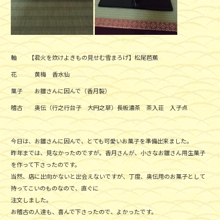
軸 【君火を炊けよきもの見せむ雪まろげ】松尾芭蕉
花 黄梅 香水仙
菓子 お雛さんに因んで（香月製）
稽古 奥伝（行之行台子 大円之草）長板濃茶 茶入荘 入子点
今日は、お雛さんに因んで、とても可愛いお菓子を準備出来ました。
昨年までは、見なかったのですが。香月さんが、小さなお雛さん用生菓子
を作って下さったのです。
当然、店に出向かないと出会えないですが、丁度、奥伝用のお菓子として
持ってこいのものなので、直ぐに
注文しました。
お稽古の人達も、喜んで下さったので、よかったです。