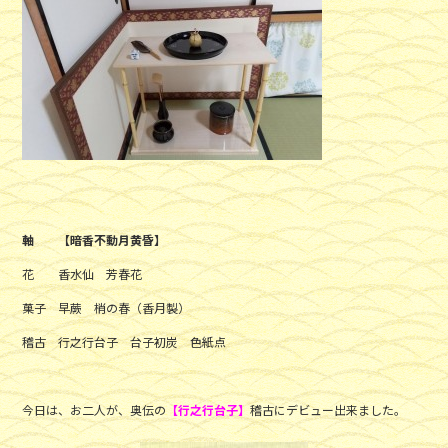
軸 【暗香不動月黄昏】
花 香水仙 芳春花
菓子 早蕨 梢の春（香月製）
稽古 行之行台子 台子初炭 色紙点
今日は、お二人が、奥伝の
【行之行台子】
稽古にデビュー出来ました。