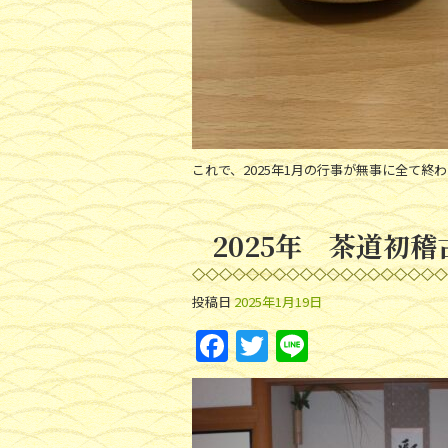
これで、2025年1月の行事が無事に全て終
2025年 茶道初稽
投稿日
2025年1月19日
F
T
Li
a
w
n
c
itt
e
e
er