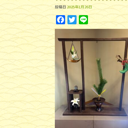
投稿日
2025年1月26日
F
T
Li
a
w
n
c
itt
e
e
er
b
o
o
k